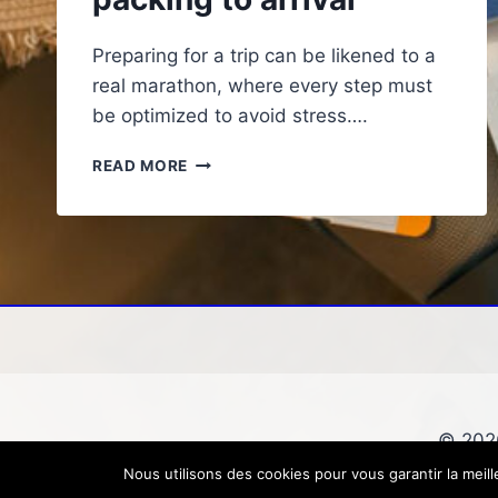
Preparing for a trip can be likened to a
real marathon, where every step must
be optimized to avoid stress….
THE
READ MORE
BEST
PRACTICES
FOR
A
COMFORTABLE
AND
PLEASANT
JOURNEY:
FROM
PACKING
TO
© 2026
ARRIVAL
Nous utilisons des cookies pour vous garantir la meil