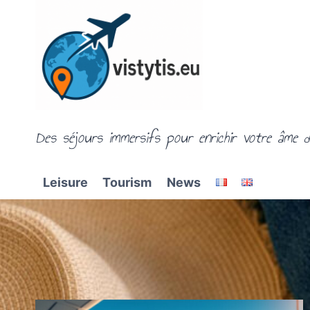
Skip
to
content
Des séjours immersifs pour enrichir votre âme d
Leisure
Tourism
News