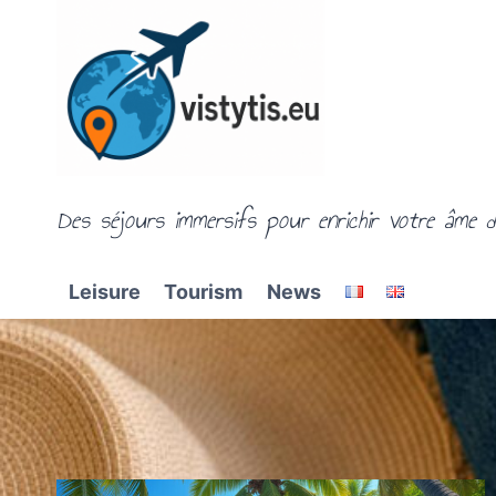
Skip
to
content
Des séjours immersifs pour enrichir votre âme d
Leisure
Tourism
News