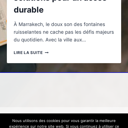
durable
À Marrakech, le doux son des fontaines
ruisselantes ne cache pas les défis majeurs
du quotidien. Avec la ville aux…
L’EAU
LIRE LA SUITE
POTABLE
À
MARRAKECH
:
ENJEUX
ET
SOLUTIONS
POUR
UN
ACCÈS
DURABLE
Nous utilisons des cookies pour vous garantir la meilleure
© 2026 Loisirs, voyage, tourisme
Mentions
expérience sur notre site web. Si vous continuez à utiliser ce