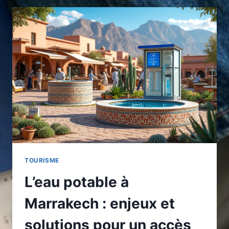
:
DÉFIS
ET
SOLUTIONS
POUR
UN
ACCÈS
DURABLE
TOURISME
L’eau potable à
Marrakech : enjeux et
solutions pour un accès