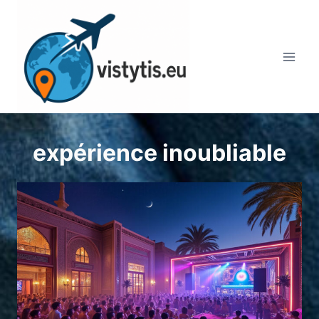
Aller
au
contenu
expérience inoubliable