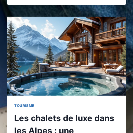
BOÎTES
DE
NUIT
À
MARRAKECH
POUR
UNE
EXPÉRIENCE
INOUBLIABLE
TOURISME
Les chalets de luxe dans
les Alpes : une