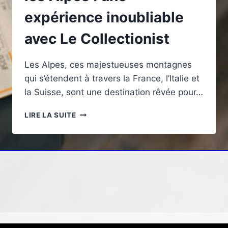
expérience inoubliable
avec Le Collectionist
Les Alpes, ces majestueuses montagnes
qui s’étendent à travers la France, l’Italie et
la Suisse, sont une destination rêvée pour…
LES
LIRE LA SUITE
CHALETS
DE
LUXE
DANS
LES
ALPES
:
UNE
EXPÉRIENCE
INOUBLIABLE