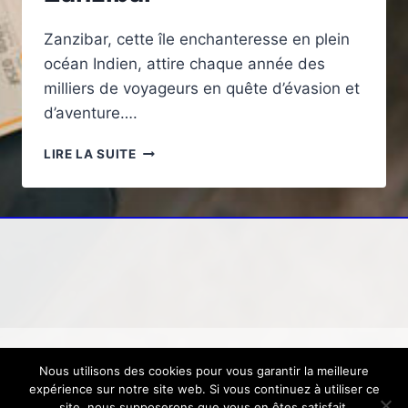
Zanzibar, cette île enchanteresse en plein
océan Indien, attire chaque année des
milliers de voyageurs en quête d’évasion et
d’aventure….
LES
LIRE LA SUITE
ANIMAUX
DANGEREUX
À
CONNAÎTRE
AVANT
DE
VISITER
ZANZIBAR
Nous utilisons des cookies pour vous garantir la meilleure
© 2026 Loisirs, voyage, tourisme
Mentions
expérience sur notre site web. Si vous continuez à utiliser ce
légales
-
Contactez-nous
site, nous supposerons que vous en êtes satisfait.