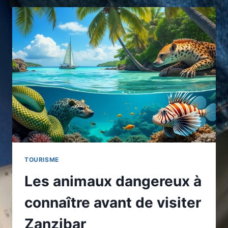
DANGEREUX
À
RENCONTRER
AU
COSTA
RICA
TOURISME
Les animaux dangereux à
connaître avant de visiter
Zanzibar