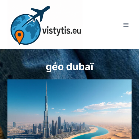
Aller
au
contenu
géo dubaï