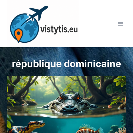
Aller
au
contenu
république dominicaine