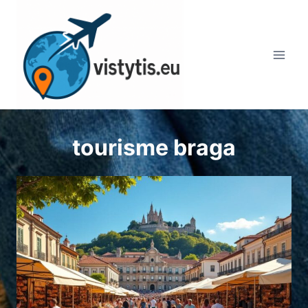
Aller
au
contenu
tourisme braga