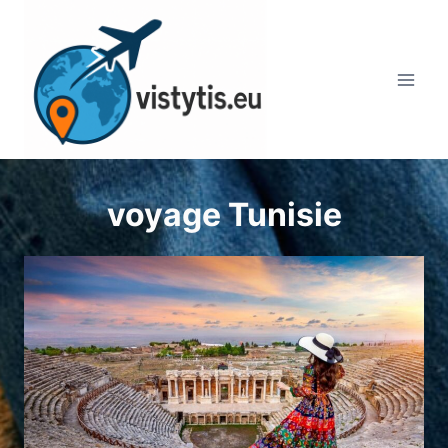
Aller
au
contenu
voyage Tunisie