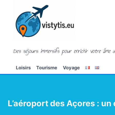
Aller
au
contenu
Des séjours immersifs pour enrichir votre âme d
Loisirs
Tourisme
Voyage
L’aéroport des Açores : un 