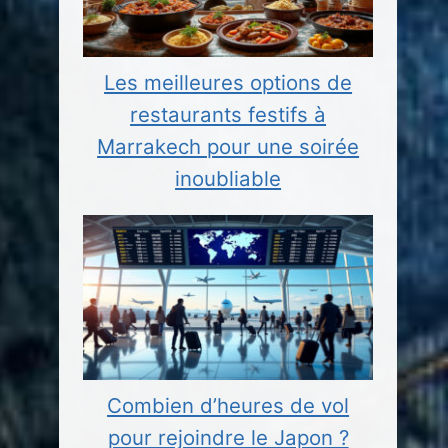
Les meilleures options de
restaurants festifs à
Marrakech pour une soirée
inoubliable
Combien d’heures de vol
pour rejoindre le Japon ?