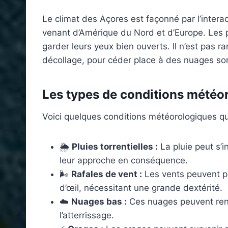
Le climat des Açores est façonné par l’interac
venant d’Amérique du Nord et d’Europe. Les p
garder leurs yeux bien ouverts. Il n’est pas r
décollage, pour céder place à des nuages so
Les types de conditions météor
Voici quelques conditions météorologiques que 
🌦️
Pluies torrentielles :
La pluie peut s’i
leur approche en conséquence.
🌬️
Rafales de vent :
Les vents peuvent pa
d’œil, nécessitant une grande dextérité.
☁️
Nuages bas :
Ces nuages peuvent rendr
l’atterrissage.