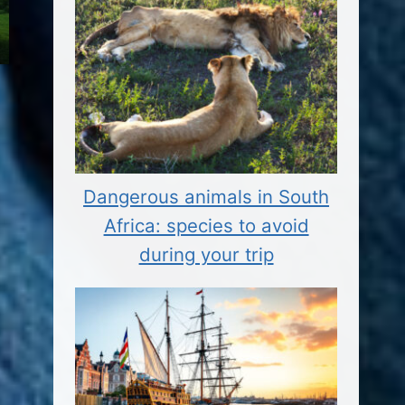
Dangerous animals in South
Africa: species to avoid
during your trip