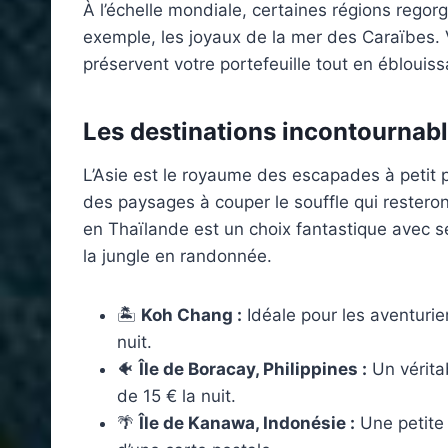
À l’échelle mondiale, certaines régions regor
exemple, les joyaux de la mer des Caraïbes. 
préservent votre portefeuille tout en éblouis
Les destinations incontournabl
L’Asie est le royaume des escapades à petit p
des paysages à couper le souffle qui restero
en Thaïlande est un choix fantastique avec se
la jungle en randonnée.
🏝️
Koh Chang :
Idéale pour les aventuri
nuit.
🐠
Île de Boracay, Philippines :
Un véritab
de 15 € la nuit.
🌴
Île de Kanawa, Indonésie :
Une petite î