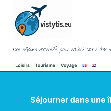
Aller
au
contenu
Des séjours immersifs pour enrichir votre âme d
Loisirs
Tourisme
Voyage
Séjourner dans une îl