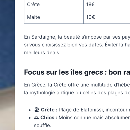
Crète
18€
Malte
10€
En Sardaigne, la beauté s’impose par ses pa
si vous choisissez bien vos dates. Éviter la h
meilleurs deals.
Focus sur les îles grecs : bon r
En Grèce, la Crète offre une multitude d’héb
la mythologie antique ou celles des plages de l
🏖️
Crète :
Plage de Elafonissi, incontourn
🌅
Chios :
Moins connue mais absolument 
souffle.