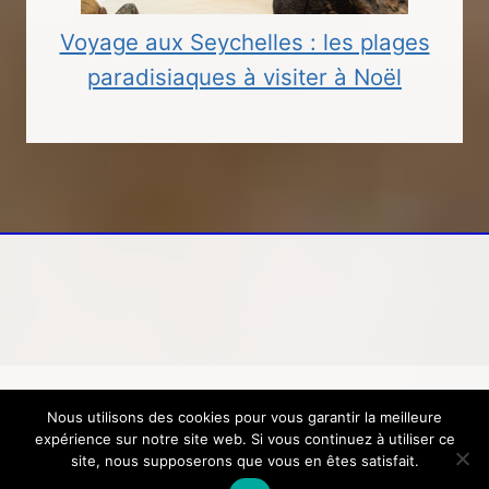
Voyage aux Seychelles : les plages
paradisiaques à visiter à Noël
Nous utilisons des cookies pour vous garantir la meilleure
© 2026 Loisirs, voyage, tourisme
Mentions
expérience sur notre site web. Si vous continuez à utiliser ce
légales
-
Contactez-nous
site, nous supposerons que vous en êtes satisfait.