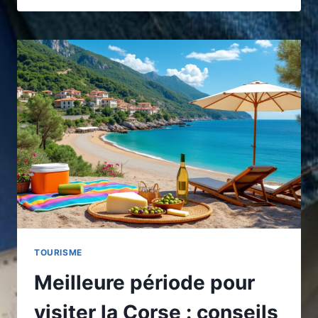
POUR
VISITER
LA
LAPONIE
:
CONSEILS
POUR
UN
VOYAGE
INOUBLIABLE
TOURISME
Meilleure période pour
visiter la Corse : conseils