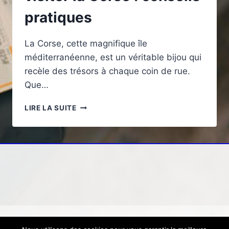
pratiques
La Corse, cette magnifique île
méditerranéenne, est un véritable bijou qui
recèle des trésors à chaque coin de rue.
Que…
MEILLEURE
LIRE LA SUITE
PÉRIODE
POUR
VISITER
LA
CORSE
:
CONSEILS
PRATIQUES