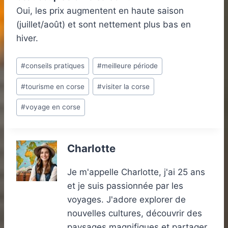
Oui, les prix augmentent en haute saison
(juillet/août) et sont nettement plus bas en
hiver.
Étiquettes
#
conseils pratiques
#
meilleure période
de
#
tourisme en corse
#
visiter la corse
la
publication :
#
voyage en corse
Charlotte
Je m'appelle Charlotte, j'ai 25 ans
et je suis passionnée par les
voyages. J'adore explorer de
nouvelles cultures, découvrir des
paysages magnifiques et partager